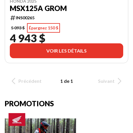
HONDA 2025
MSX125A GROM
INS00265
5 093 $
Épargnez 150 $
4 943 $
VOIR LES DÉTAILS
Précédent
1 de 1
Suivant
PROMOTIONS