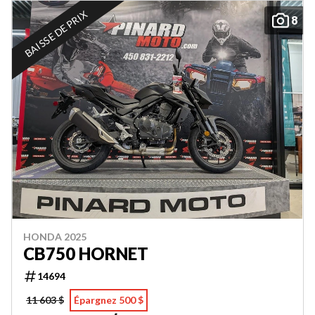
BAISSE DE PRIX
8
HONDA 2025
CB750 HORNET
14694
11 603 $
Épargnez 500 $