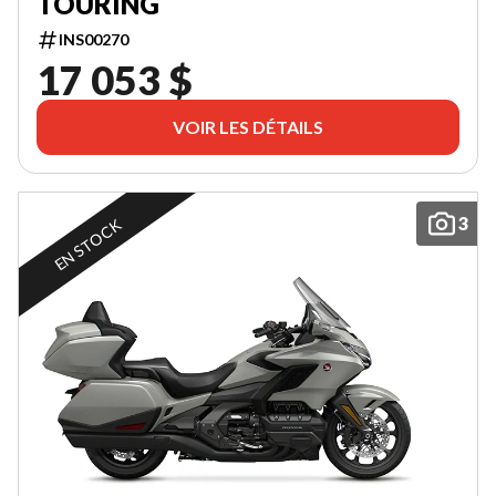
TOURING
INS00270
17 053 $
VOIR LES DÉTAILS
3
EN STOCK