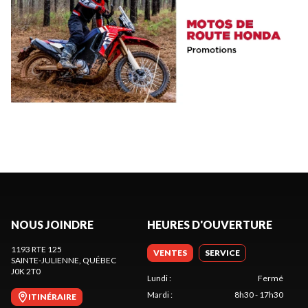
NOUS JOINDRE
HEURES D'OUVERTURE
1193 RTE 125
VENTES
SERVICE
SAINTE-JULIENNE
, QUÉBEC
J0K 2T0
Lundi
:
Fermé
Mardi
:
8h30 - 17h30
ITINÉRAIRE