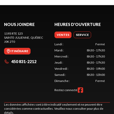
NOUS JOINDRE
HEURES D'OUVERTURE
1193 RTE 125
VENTES
SERVICE
SAINTE-JULIENNE
, QUÉBEC
J0K 2T0
Lundi
:
Fermé
Mardi
:
8h30 - 17h30
ITINÉRAIRE
Mercredi
:
8h30 - 17h30
450 831-2212
Jeudi
:
8h30 - 17h30
Vendredi
:
8h30 - 19h00
Samedi
:
8h30 - 13h00
Dimanche
:
Fermé
Restez connecté
Les données affichées sont à titre indicatif seulement et ne peuvent être
considérées comme contractuelles. Veuillez nous consulter pour plus de
détails.