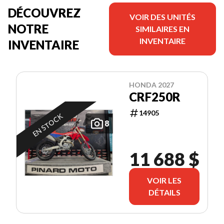
DÉCOUVREZ
VOIR DES UNITÉS
NOTRE
SIMILAIRES EN
INVENTAIRE
INVENTAIRE
HONDA 2027
CRF250R
14905
EN STOCK
8
11 688 $
VOIR LES
DÉTAILS