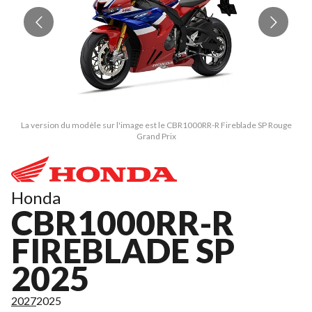
La version du modèle sur l'image est le CBR1000RR-R Fireblade SP Rouge
Grand Prix
Honda
CBR1000RR-R
FIREBLADE SP
2025
2027
2025