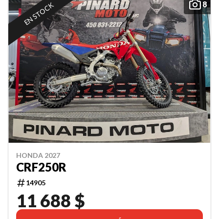
8
EN STOCK
HONDA 2027
CRF250R
14905
11 688 $