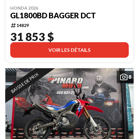
HONDA 2026
GL1800BD BAGGER DCT
14829
31 853 $
VOIR LES DÉTAILS
BAISSE DE PRIX
8