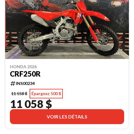
HONDA 2026
CRF250R
INS00234
11 558 $
Épargnez 500 $
11 058 $
VOIR LES DÉTAILS