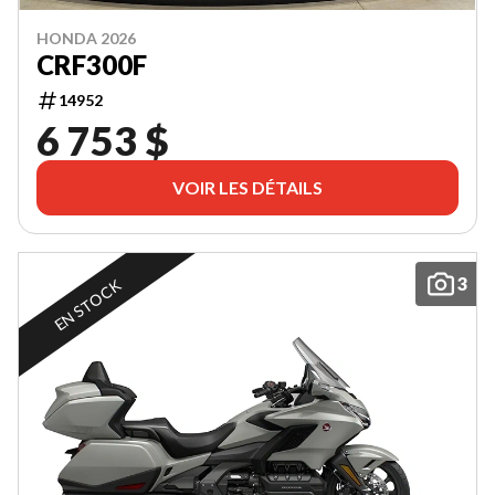
HONDA 2026
CRF300F
14952
6 753 $
VOIR LES DÉTAILS
3
EN STOCK