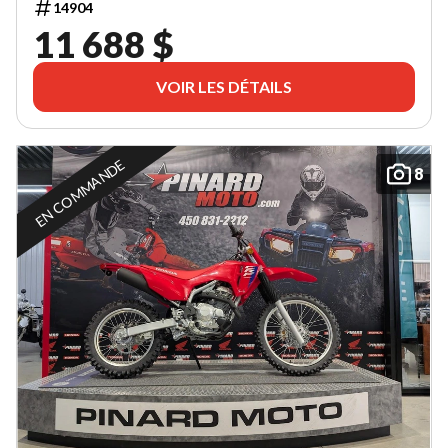
14904
11 688 $
VOIR LES DÉTAILS
EN COMMANDE
8