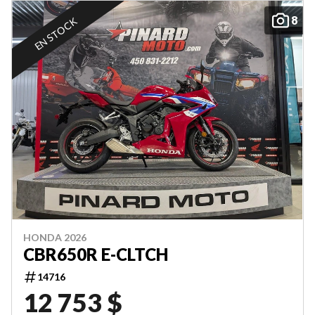
8
EN STOCK
HONDA 2026
CBR650R E-CLTCH
14716
12 753 $