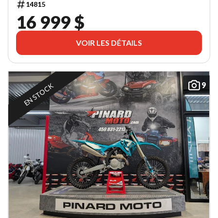
14815
16 999 $
VOIR LES DÉTAILS
9
EN STOCK