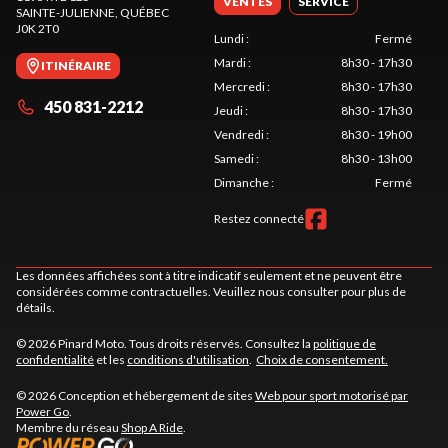
VENTES
SERVICE
SAINTE-JULIENNE
, QUÉBEC
J0K 2T0
Lundi
:
Fermé
Mardi
:
8h30 - 17h30
ITINÉRAIRE
Mercredi
:
8h30 - 17h30
450 831-2212
Jeudi
:
8h30 - 17h30
Vendredi
:
8h30 - 19h00
Samedi
:
8h30 - 13h00
Dimanche
:
Fermé
Restez connecté
Les données affichées sont à titre indicatif seulement et ne peuvent être
considérées comme contractuelles. Veuillez nous consulter pour plus de
détails.
© 2026 Pinard Moto. Tous droits réservés. Consultez la
politique de
confidentialité
et les
conditions d'utilisation
.
Choix de consentement.
© 2026 Conception et hébergement de sites
Web pour sport motorisé par
Power Go
.
Membre du réseau
Shop A Ride
.