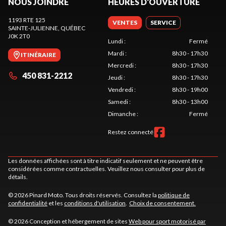
NOUS JOINDRE
HEURES D'OUVERTURE
1193 RTE 125
VENTES
SERVICE
SAINTE-JULIENNE
, QUÉBEC
J0K 2T0
Lundi
:
Fermé
Mardi
:
8h30 - 17h30
ITINÉRAIRE
Mercredi
:
8h30 - 17h30
450 831-2212
Jeudi
:
8h30 - 17h30
Vendredi
:
8h30 - 19h00
Samedi
:
8h30 - 13h00
Dimanche
:
Fermé
Restez connecté
Les données affichées sont à titre indicatif seulement et ne peuvent être
considérées comme contractuelles. Veuillez nous consulter pour plus de
détails.
© 2026 Pinard Moto. Tous droits réservés. Consultez la
politique de
confidentialité
et les
conditions d'utilisation
.
Choix de consentement.
© 2026 Conception et hébergement de sites
Web pour sport motorisé par