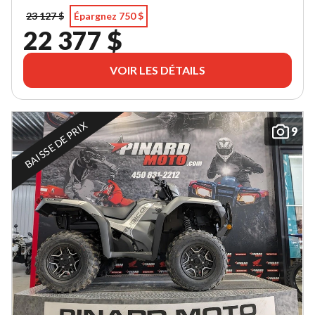
23 127 $
Épargnez 750 $
22 377 $
VOIR LES DÉTAILS
BAISSE DE PRIX
9