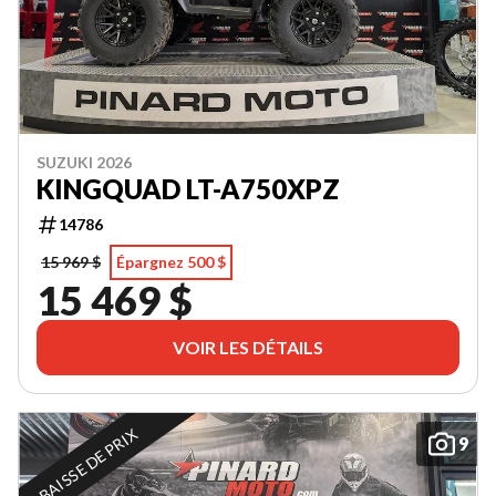
SUZUKI 2026
KINGQUAD LT-A750XPZ
14786
15 969 $
Épargnez 500 $
15 469 $
VOIR LES DÉTAILS
BAISSE DE PRIX
9