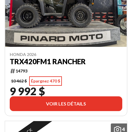
HONDA 2026
TRX420FM1 RANCHER
14793
10 462 $
Épargnez 470 $
9 992 $
VOIR LES DÉTAILS
4