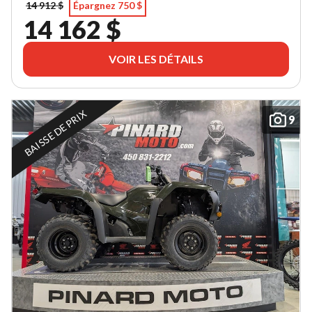
14 912 $
Épargnez 750 $
14 162 $
VOIR LES DÉTAILS
BAISSE DE PRIX
9