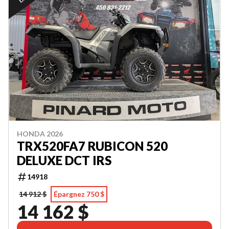
HONDA 2026
TRX520FA7 RUBICON 520
DELUXE DCT IRS
14918
14 912 $
Épargnez 750 $
14 162 $