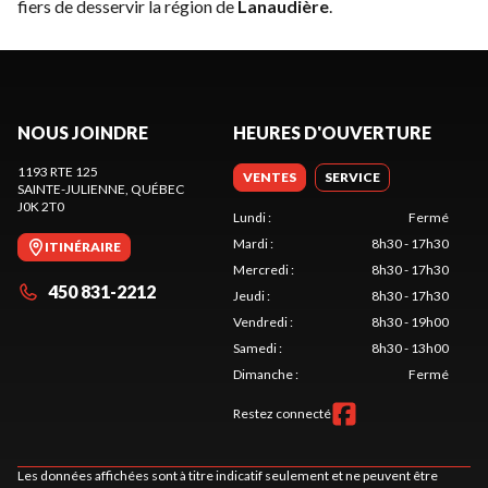
fiers de desservir la région de
Lanaudière
.
NOUS JOINDRE
HEURES D'OUVERTURE
1193 RTE 125
VENTES
SERVICE
SAINTE-JULIENNE
, QUÉBEC
J0K 2T0
Lundi
:
Fermé
Mardi
:
8h30 - 17h30
ITINÉRAIRE
Mercredi
:
8h30 - 17h30
450 831-2212
Jeudi
:
8h30 - 17h30
Vendredi
:
8h30 - 19h00
Samedi
:
8h30 - 13h00
Dimanche
:
Fermé
Restez connecté
Les données affichées sont à titre indicatif seulement et ne peuvent être