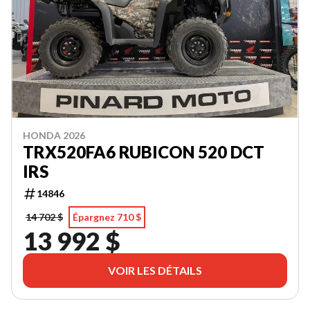
HONDA 2026
TRX520FA6 RUBICON 520 DCT
IRS
14846
14 702 $
Épargnez 710 $
13 992 $
VOIR LES DÉTAILS