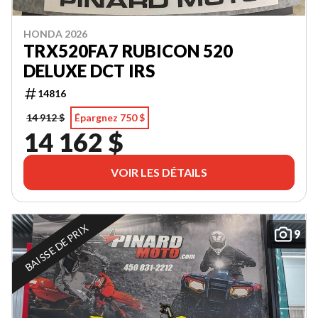
HONDA 2026
TRX520FA7 RUBICON 520
DELUXE DCT IRS
14816
14 912 $
Épargnez 750 $
14 162 $
VOIR LES DÉTAILS
BAISSE DE PRIX
9