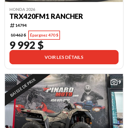
HONDA 2026
TRX420FM1 RANCHER
14794
10 462 $
Épargnez 470 $
9 992 $
VOIR LES DÉTAILS
BAISSE DE PRIX
9