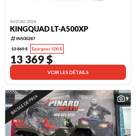
SUZUKI 2026
KINGQUAD LT-A500XP
INS00287
13 869 $
Épargnez 500 $
13 369 $
VOIR LES DÉTAILS
BAISSE DE PRIX
9